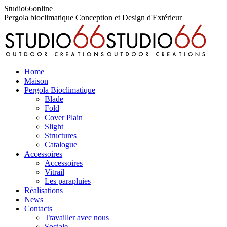
Contenu
Studio66online
en
Pergola bioclimatique Conception et Design d'Extérieur
pleine
largeur
Home
Maison
Pergola Bioclimatique
Blade
Fold
Cover Plain
Slight
Structures
Catalogue
Accessoires
Accessoires
Vitrail
Les parapluies
Réalisations
News
Contacts
Travailler avec nous
Sociale