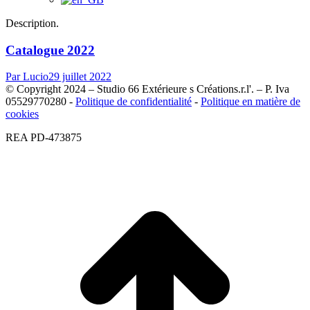
Description.
Catalogue 2022
Par
Lucio
29 juillet 2022
© Copyright 2024 – Studio 66 Extérieure s Créations.r.l'. – P. Iva
05529770280 -
Politique de confidentialité
-
Politique en matière de
cookies
REA PD-473875
A
e
h