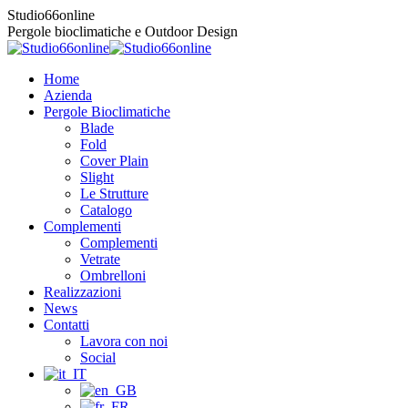
Salta
Studio66online
al
Pergole bioclimatiche e Outdoor Design
contenuto
Home
Azienda
Pergole Bioclimatiche
Blade
Fold
Cover Plain
Slight
Le Strutture
Catalogo
Complementi
Complementi
Vetrate
Ombrelloni
Realizzazioni
News
Contatti
Lavora con noi
Social