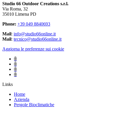
Studio 66 Outdoor Creations s.r.l.
Via Roma, 32
35010 Limena PD
Phone:
+39 049 8840693
Mail
:
info@studio66online.it
Mail
:
tecnico@studio66online.it
Aggiorna le preferenze sui cookie
Links
Home
Azienda
Pergole Bioclimatiche