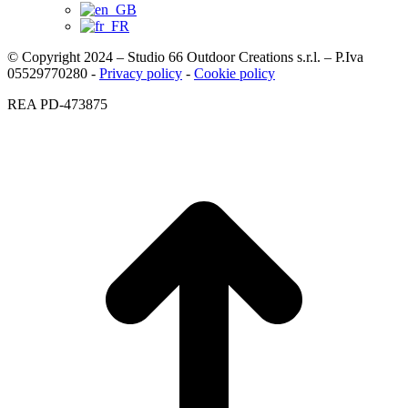
© Copyright 2024 – Studio 66 Outdoor Creations s.r.l. – P.Iva
05529770280 -
Privacy policy
-
Cookie policy
REA PD-473875
V
i
a