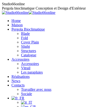
Contenu
Studio66online
en
Pergola bioclimatique Conception et Design d'Extérieur
pleine
largeur
Home
Maison
Pergola Bioclimatique
Blade
Fold
Cover Plain
Slight
Structures
Catalogue
Accessoires
Accessoires
Vitrail
Les parapluies
Réalisations
News
Contacts
Travailler avec nous
Sociale