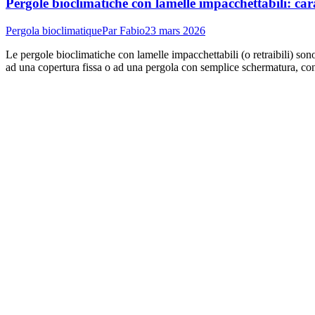
Pergole bioclimatiche con lamelle impacchettabili: cara
Pergola bioclimatique
Par
Fabio
23 mars 2026
Le pergole bioclimatiche con lamelle impacchettabili (o retraibili) sono
ad una copertura fissa o ad una pergola con semplice schermatura, co