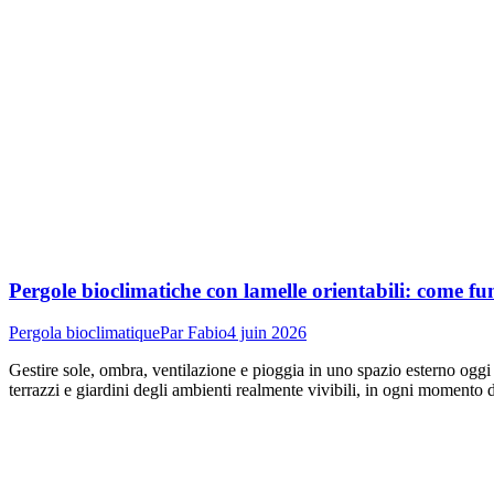
Pergole bioclimatiche con lamelle orientabili: come fu
Pergola bioclimatique
Par
Fabio
4 juin 2026
Gestire sole, ombra, ventilazione e pioggia in uno spazio esterno oggi 
terrazzi e giardini degli ambienti realmente vivibili, in ogni momento d