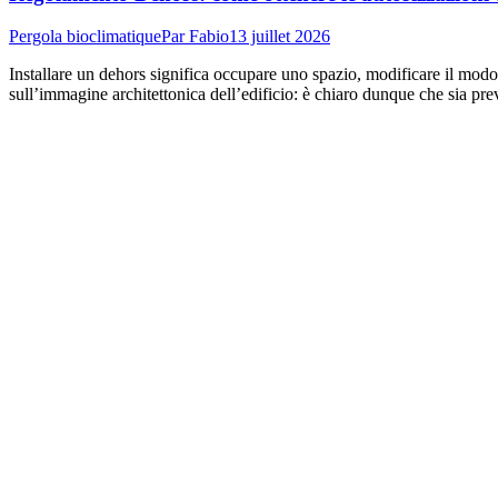
Pergola bioclimatique
Par
Fabio
13 juillet 2026
Installare un dehors significa occupare uno spazio, modificare il modo in
sull’immagine architettonica dell’edificio: è chiaro dunque che sia pr