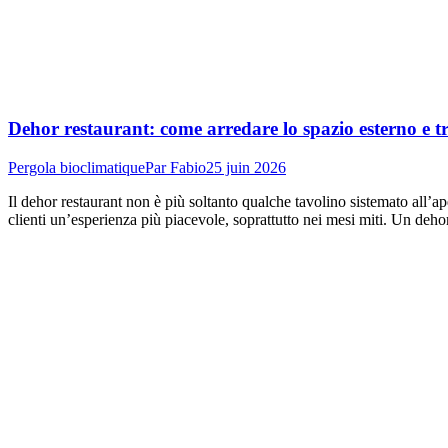
Dehor restaurant: come arredare lo spazio esterno e 
Pergola bioclimatique
Par
Fabio
25 juin 2026
Il dehor restaurant non è più soltanto qualche tavolino sistemato all’aper
clienti un’esperienza più piacevole, soprattutto nei mesi miti. Un deh