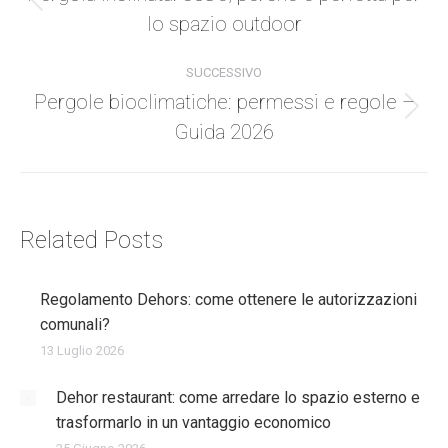
Messaggio
lo spazio outdoor
precedente:
SUCCESSIVO
Pergole bioclimatiche: permessi e regole –
Post
Guida 2026
successivo:
Related Posts
Regolamento Dehors: come ottenere le autorizzazioni
comunali?
13 Luglio 2026
Dehor restaurant: come arredare lo spazio esterno e
trasformarlo in un vantaggio economico