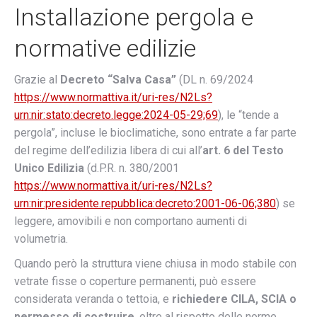
Installazione pergola e
normative edilizie
Grazie al
Decreto “Salva Casa”
(DL n. 69/2024
https://www.normattiva.it/uri-res/N2Ls?
urn:nir:stato:decreto.legge:2024-05-29;69
), le “tende a
pergola”, incluse le bioclimatiche, sono entrate a far parte
del regime dell’edilizia libera di cui all’
art. 6 del Testo
Unico Edilizia
(d.P.R. n. 380/2001
https://www.normattiva.it/uri-res/N2Ls?
urn:nir:presidente.repubblica:decreto:2001-06-06;380
) se
leggere, amovibili e non comportano aumenti di
volumetria.
Quando però la struttura viene chiusa in modo stabile con
vetrate fisse o coperture permanenti, può essere
considerata veranda o tettoia, e
richiedere CILA, SCIA o
permesso di costruire
, oltre al rispetto delle norme