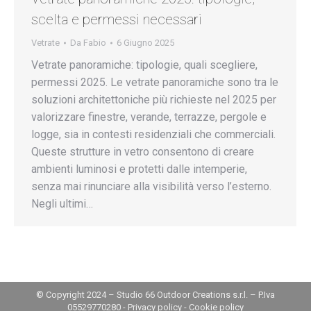
scelta e permessi necessari
Vetrate
Da
Fabio
6 Giugno 2025
Vetrate panoramiche: tipologie, quali scegliere,
permessi 2025. Le vetrate panoramiche sono tra le
soluzioni architettoniche più richieste nel 2025 per
valorizzare finestre, verande, terrazze, pergole e
logge, sia in contesti residenziali che commerciali.
Queste strutture in vetro consentono di creare
ambienti luminosi e protetti dalle intemperie,
senza mai rinunciare alla visibilità verso l’esterno.
Negli ultimi…
© Copyright 2024 – Studio 66 Outdoor Creations s.r.l. – P.Iva
05529770280 -
Privacy policy
-
Cookie policy