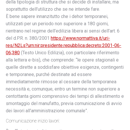
della tipologia di struttura che si decide di installare, ma
soprattutto dell’utilizzo che se ne intende fare.
È bene sapere innanzitutto che i dehor temporanei,
utilizzati per un periodo non superiore a 180 giorni,
rientrano nel regime dell’edilizia libera ai sensi dell’art. 6
del d.P.R. n. 380/2001
https://www.normattiva.it/uri-
res/N2Ls?urn:nir:presidente.repubblica:decreto:2001-06-
06;380
(Testo Unico Edilizia), con particolare riferimento
alla lettera e-bis), che comprende: “le opere stagionali e
quelle dirette a soddisfare obiettive esigenze, contingenti
e temporanee, purché destinate ad essere
immediatamente rimosse al cessare della temporanea
necessità e, comunque, entro un termine non superiore a
centottanta giorni comprensivo dei tempi di allestimento e
smontaggio del manufatto, previa comunicazione di avvio
dei lavori all’amministrazione comunale”.
Comunicazione inizio lavori: