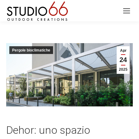
Pergole bioclimatiche
Apr
24
2025
Dehor: uno spazio