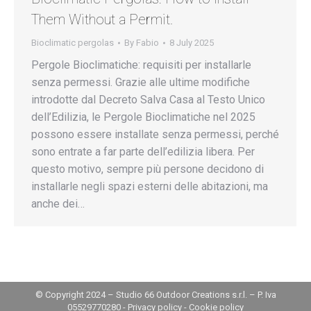
Them Without a Permit.
Bioclimatic pergolas
By
Fabio
8 July 2025
Pergole Bioclimatiche: requisiti per installarle
senza permessi. Grazie alle ultime modifiche
introdotte dal Decreto Salva Casa al Testo Unico
dell’Edilizia, le Pergole Bioclimatiche nel 2025
possono essere installate senza permessi, perché
sono entrate a far parte dell’edilizia libera. Per
questo motivo, sempre più persone decidono di
installarle negli spazi esterni delle abitazioni, ma
anche dei…
© Copyright 2024 – Studio 66 Outdoor Creations s.r.l. – P. Iva
05529770280 -
Privacy policy
-
Cookie policy