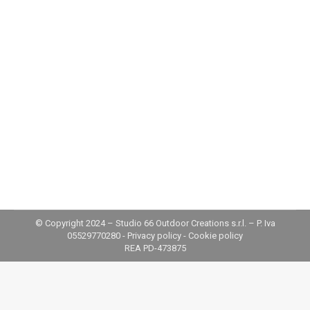
Pergola e distanza dai confini: tutto quello che devi
sapere Nonostante si configuri come una struttura
leggera di montanti e travi, pensata per creare
ombreggiamento e spazi di soggiorno all’aperto,
per la Pergola è obbligatorio il rispetto della
distanza dai confini. Anche in questo caso, infatti, è
opportuno che l’installazione non incida sui diritti
dei…
© Copyright 2024 – Studio 66 Outdoor Creations s.r.l. – P. Iva
05529770280 -
Privacy policy
-
Cookie policy
REA PD-473875