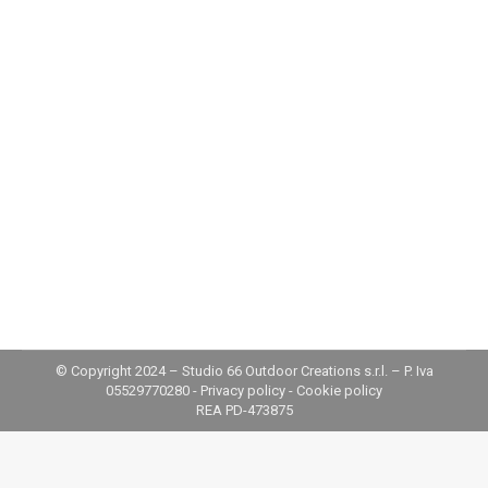
Bioclimatic pergolas
By
Fabio
19 February 2026
Anche per il 2026, di base, non è necessario
richiedere permessi o autorizzazioni per installare
le pergole bioclimatiche, perché rientrano nel
regime dell’edilizia libera, ma a determinate
condizioni. Sono tipologie di coperture sempre più
diffuse, in grado di regolare luce, ventilazione e
protezione dagli agenti atmosferici, e che
consentono di vivere terrazzi, giardini e spazi…
© Copyright 2024 – Studio 66 Outdoor Creations s.r.l. – P. Iva
05529770280 -
Privacy policy
-
Cookie policy
REA PD-473875